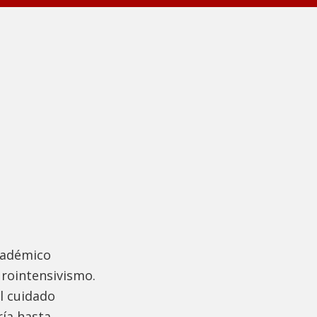
cadémico
urointensivismo.
l cuidado
ría hasta