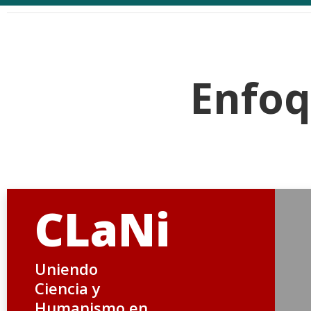
Enfoq
CLaNi
Uniendo
Ciencia y
Humanismo en