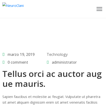
ome
ages
log
marzo 19, 2019
Technology
rtfolio
0 comment
administrator
bout
Tellus orci ac auctor aug
s
ue mauris.
ontact
hop
Sapien faucibus et molestie ac feugiat. Vulputate ut pharetra
sit amet aliquam dignissim enim sit amet venenatis facilisis