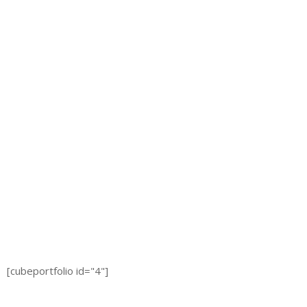
Home
Portfolio Masonry V1
[cubeportfolio id="4"]